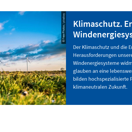
© Free-Photos / pixabay
Klimaschutz. E
Windenergiesy
Der Klimaschutz und die 
Herausforderungen unserer 
Windenergiesysteme widme
glauben an eine lebenswert
bilden hochspezialisierte 
klimaneutralen Zukunft.