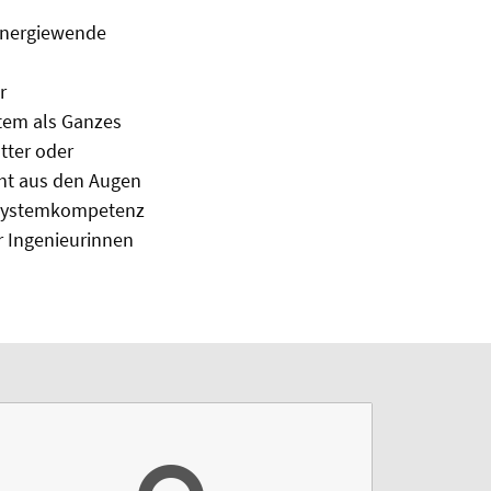
 Energiewende
r
stem als Ganzes
tter oder
cht aus den Augen
e Systemkompetenz
r Ingenieurinnen