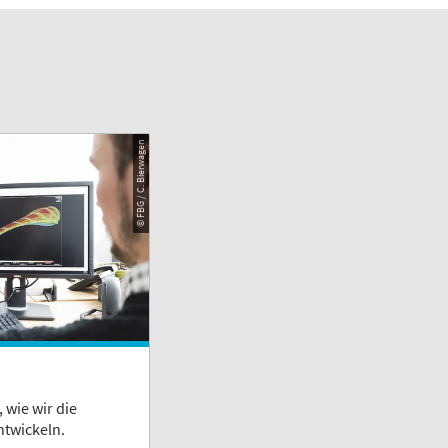
© FBG / C. Bierwagen
 wie wir die
ntwickeln.